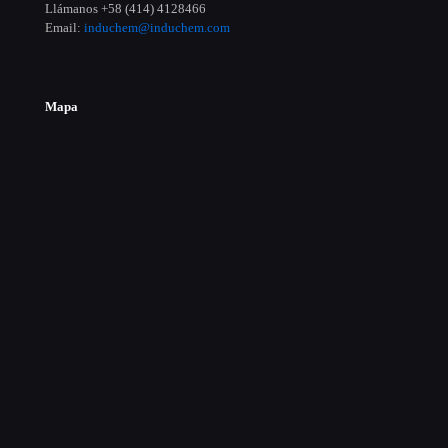
Llámanos +58 (414) 4128466
Email:
induchem@induchem.com
Mapa