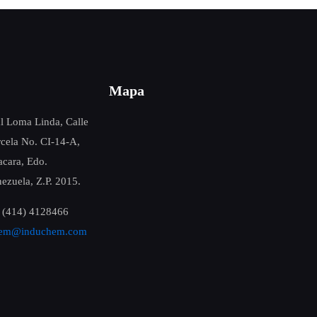
Mapa
al Loma Linda, Calle
rcela No. CI-14-A,
cara, Edo.
ezuela, Z.P. 2015.
 (414) 4128466
hem@induchem.com